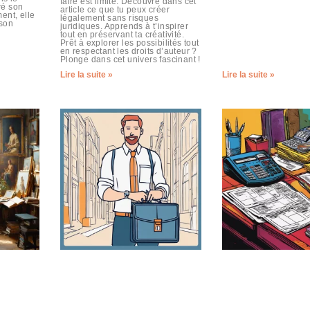
faire est limité. Découvre dans cet
ré son
article ce que tu peux créer
ent, elle
légalement sans risques
 son
juridiques. Apprends à t’inspirer
tout en préservant ta créativité.
Prêt à explorer les possibilités tout
en respectant les droits d’auteur ?
Plonge dans cet univers fascinant !
Lire la suite »
Lire la suite »