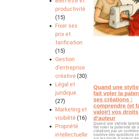
Bien-être et
productivité
(15)
Fixer ses
prix et
tarification
(15)
Gestion
d'entreprise
créative
(30)
Légal et
Quand une stylis
juridique
fait voler la pate
ses créations :
(27)
comprendre (et f
Marketing et
valoir) vos droits
visibilité
(16)
d’auteur
Quand une styliste talen
Propriété
fait voler la paternité de 
créations par un confrère
intellectuelle
soulève des questions cr
sur les droits d’auteur da