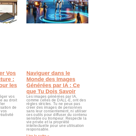
er Vos
Naviguer dans le
ture :
Monde des Images
our les
Générées par IA : Ce
que Tu Dois Savoir
éger vos
Les images générées par IA,
e au droit
comme celles de DALL-E, ont des
ier
règles strictes. Tu ne peux pas
lisation de
créer des images de personnes
 vos
sans leur consentement, ni utiliser
réativité
ces outils pour diffuser du contenu
sensible ou trompeur. Respecte la
vie privée et la propriété
intellectuelle pour une utilisation
responsable.