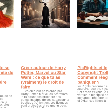
te se
Créer autour de Harry
PicRights et le
rnité de
Potter, Marvel ou Star
Copyright Troll
Wars : ce que tu as
Comment réagi
aire
(vraiment) le droit de
paniquer ?
faire
PicRights t’accuse de 
droit d’auteur ? Ne p
Tu es créateur passionné par
Cet article t’expliqu
Harry Potter, Marvel ou Star Wars
vérifier la légitimité d
tueuse se
? Tu souhaites proposer des
demande, protéger to
ses
objets inspirés de ces sagas sur ta
et éviter ces litiges à 
, cela
boutique ? Attention, ces licences
uciales
sont protégées et ce que tu peux
ns le