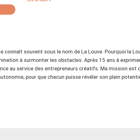
Lire la suite »
US
e connaît souvent sous le nom de La Louve. Pourquoi la Louve
rmination à surmonter les obstacles. Après 15 ans à exprimer
nce au service des entrepreneurs créatifs. Ma mission est d
 l’autonomie, pour que chacun puisse révéler son plein poten