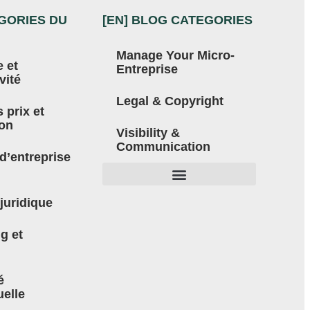
EGORIES DU
[EN] BLOG CATEGORIES
Manage Your Micro-
e et
Entreprise
vité
Legal & Copyright
 prix et
ion
Visibility &
Communication
d’entreprise
Manage Your Micro-Entreprise
 juridique
g et
é
uelle