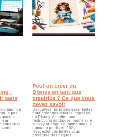
Peut-on créer du
ing :
Disney en tant que
r sans
créatrice ? Ce que vous
devez savoir
violation du
Découvrez les règles essentielles
anique pas !
pour créer des œuvres inspirées
e comment
de Disney. Attention aux
e leur
restrictions juridiques, même si le
n entreprise
Mickey original est tombé dans le
l’avenir.
domaine public en 2024.
Respecter ces limites vous
protégera des risques.