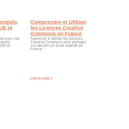
roduits
Comprendre et Utiliser
 UE et
les Licences Creative
Commons en France
TVA pour vos
Apprenez à utiliser les licences
 guide
Creative Commons pour partager
tifs et
vos œuvres en toute légalité en
France.
Lire la suite »