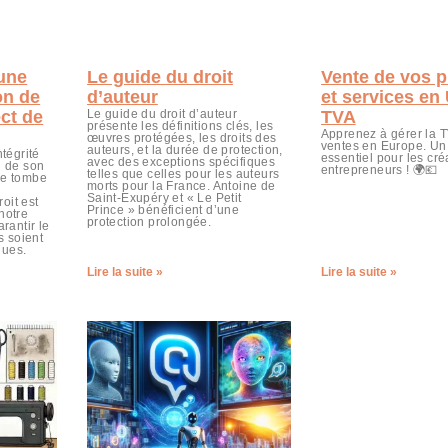
’une
Le guide du droit
Vente de vos p
on de
d’auteur
et services en
ect de
Le guide du droit d’auteur
TVA
présente les définitions clés, les
Apprenez à gérer la 
œuvres protégées, les droits des
ventes en Europe. Un
auteurs, et la durée de protection,
ntégrité
essentiel pour les créa
avec des exceptions spécifiques
n de son
entrepreneurs ! 🌍💶
telles que celles pour les auteurs
le tombe
morts pour la France. Antoine de
Saint-Exupéry et « Le Petit
oit est
Prince » bénéficient d’une
notre
protection prolongée.
arantir le
s soient
ques.
Lire la suite »
Lire la suite »