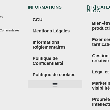
INFORMATIONS
[FR] CAT
BLOG
es
CGU
Bien-êtr
producti
Mentions Légales
 Commentaires
Fixer ses
Informations
tarificat
Réglementaires
Gestion 
Politique de
créative
Confidentialité
Légal et
Politique de cookies
Marketin
visibilité
Propriét
intellect